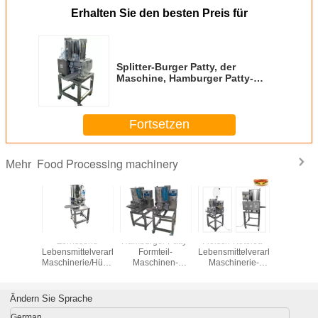
Erhalten Sie den besten Preis für
Splitter-Burger Patty, der
Maschine, Hamburger Patty-
Formteil-Maschine bildet
Fortsetzen
Food Processing machinery
Mehr
Zerrissene
Hamburger Patty-
Fleisch-Kotelett-
Zerris
Lebensmittelverarbeitungs-
Formteil-
Lebensmittelverarbeitungs-
Lebensmitt
Maschinerie/Hühnerburger
Maschinen-
Maschinerie-
Maschiner
Patty, der
Edelstahl-
Hühnerburger
Patty,
Maschine herstellt
Nahrungsmittel-
Patty-Hersteller-
Maschine h
sachanlagen
Maschine
Ändern Sie Sprache
German