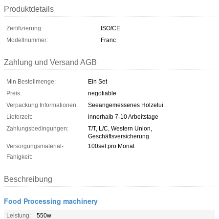
Produktdetails
Zertifizierung:
ISO/CE
Modellnummer:
Franc
Zahlung und Versand AGB
Min Bestellmenge:
Ein Set
Preis:
negotiable
Verpackung Informationen:
Seeangemessenes Holzetui
Lieferzeit:
innerhalb 7-10 Arbeitstage
Zahlungsbedingungen:
T/T, L/C, Western Union,
Geschäftsversicherung
Versorgungsmaterial-
100set pro Monat
Fähigkeit:
Beschreibung
Food Processing machinery
Leistung:
550w