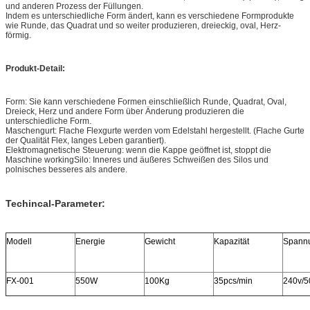
und anderen Prozess der Füllungen.
Indem es unterschiedliche Form ändert, kann es verschiedene Formprodukte
wie Runde, das Quadrat und so weiter produzieren, dreieckig, oval, Herz-
förmig.
Produkt-Detail:
Form: Sie kann verschiedene Formen einschließlich Runde, Quadrat, Oval,
Dreieck, Herz und andere
Form über Änderung
produzieren
die
unterschiedliche Form.
Maschengurt: Flache Flexgurte werden vom Edelstahl hergestellt. (Flache Gurte
der Qualität Flex, langes Leben garantiert).
Elektromagnetische Steuerung: wenn die Kappe geöffnet ist, stoppt die
Maschine workingSilo: Inneres und äußeres Schweißen des Silos und
polnisches besseres als andere.
Techincal-Parameter:
Modell
Energie
Gewicht
Kapazität
Spann
FX-001
550W
100Kg
35pcs/min
240v/5