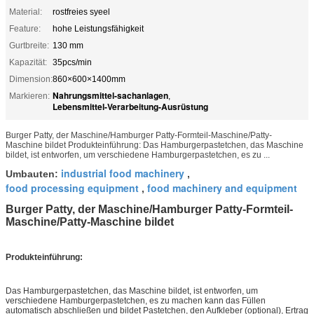
Material:
rostfreies syeel
Feature:
hohe Leistungsfähigkeit
Gurtbreite:
130 mm
Kapazität:
35pcs/min
Dimension:
860×600×1400mm
Nahrungsmittel-sachanlagen
Markieren:
,
Lebensmittel-Verarbeitung-Ausrüstung
Burger Patty, der Maschine/Hamburger Patty-Formteil-Maschine/Patty-
Maschine bildet Produkteinführung: Das Hamburgerpastetchen, das Maschine
bildet, ist entworfen, um verschiedene Hamburgerpastetchen, es zu ...
industrial food machinery
Umbauten:
,
food processing equipment
food machinery and equipment
,
Burger Patty, der Maschine/Hamburger Patty-Formteil-
Maschine/Patty-Maschine bildet
Produkteinführung
:
Das Hamburgerpastetchen, das Maschine bildet, ist entworfen, um
verschiedene Hamburgerpastetchen, es zu machen kann das Füllen
automatisch abschließen und bildet Pastetchen, den Aufkleber (optional), Ertrag