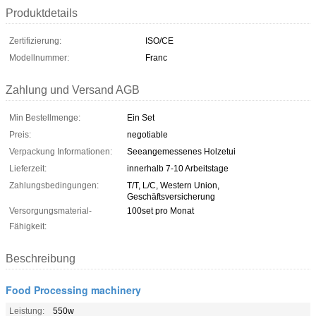
Produktdetails
Zertifizierung:
ISO/CE
Modellnummer:
Franc
Zahlung und Versand AGB
Min Bestellmenge:
Ein Set
Preis:
negotiable
Verpackung Informationen:
Seeangemessenes Holzetui
Lieferzeit:
innerhalb 7-10 Arbeitstage
Zahlungsbedingungen:
T/T, L/C, Western Union,
Geschäftsversicherung
Versorgungsmaterial-
100set pro Monat
Fähigkeit:
Beschreibung
Food Processing machinery
Leistung:
550w