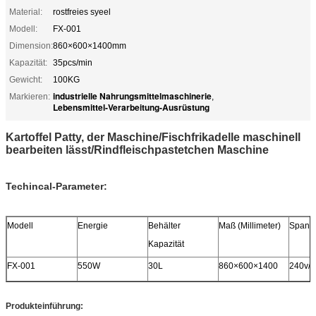
Material:
rostfreies syeel
Modell:
FX-001
Dimension:
860×600×1400mm
Kapazität:
35pcs/min
Gewicht:
100KG
industrielle Nahrungsmittelmaschinerie
Markieren:
,
Lebensmittel-Verarbeitung-Ausrüstung
Kartoffel Patty, der Maschine/Fischfrikadelle maschinell
bearbeiten lässt/Rindfleischpastetchen Maschine
Techincal-Parameter:
Modell
Energie
Behälter
Maß (Millimeter)
Spann
Kapazität
FX-001
550W
30L
860×600×1400
240v/5
Produkteinführung: