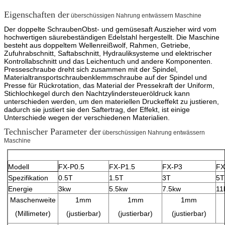
Eigenschaften
der
überschüssigen Nahrung entwässern Maschine
Der doppelte SchraubenObst- und gemüsesaft Auszieher wird vom
hochwertigen
säurebeständigen
Edelstahl hergestellt. Die Maschine
besteht aus doppeltem Wellenreißwolf, Rahmen, Getriebe,
Zufuhrabschnitt, Saftabschnitt, Hydrauliksysteme und elektrischer
Kontrollabschnitt und das Leichentuch und andere Komponenten.
Presseschraube dreht sich zusammen mit der Spindel,
Materialtransportschraubenklemmschraube auf der Spindel und
Presse für Rückrotation, das Material der Pressekraft der Uniform,
Stichlochkegel durch den Nachtzylindersteueröldruck kann
unterschieden werden, um den materiellen Druckeffekt zu justieren,
dadurch sie justiert sie den Saftertrag, der Effekt, ist einige
Unterschiede wegen der verschiedenen Materialien.
Technischer Parameter der
überschüssigen Nahrung entwässern
Maschine
Modell
FX-P0.5
FX-P1.5
FX-P3
FX
Spezifikation
0.5T
1.5T
3T
5T
Energie
3kw
5.5kw
7.5kw
11
Maschenweite
1mm
1mm
1mm
(Millimeter)
(justierbar)
(justierbar)
(justierbar)