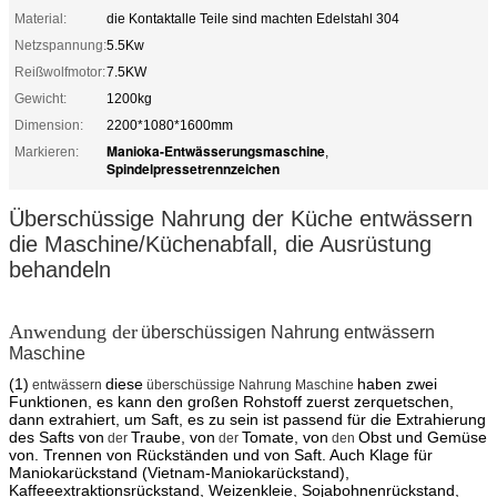
Material:
die Kontaktalle Teile sind machten Edelstahl 304
Netzspannung:
5.5Kw
Reißwolfmotor:
7.5KW
Gewicht:
1200kg
Dimension:
2200*1080*1600mm
Manioka-Entwässerungsmaschine
Markieren:
,
Spindelpressetrennzeichen
Überschüssige Nahrung der Küche entwässern
die Maschine/Küchenabfall, die Ausrüstung
behandeln
Anwendung
der
überschüssigen Nahrung entwässern
Maschine
(1)
diese
haben zwei
entwässern
überschüssige Nahrung Maschine
Funktionen, es kann den großen Rohstoff zuerst zerquetschen,
dann extrahiert, um Saft, es zu sein ist passend für die Extrahierung
des Safts von
Traube, von
Tomate, von
Obst und Gemüse
der
der
den
von. Trennen von Rückständen und von Saft.
Auch Klage für
Maniokarückstand (Vietnam-Maniokarückstand),
Kaffeeextraktionsrückstand, Weizenkleie, Sojabohnenrückstand,