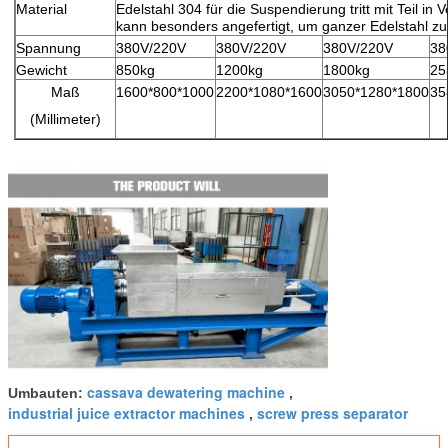
Material
Edelstahl 304 für die Suspendierung tritt mit Teil i
kann besonders angefertigt, um ganzer Edelstahl zu
Spannung
380V/220V
380V/220V
380V/220V
38
Gewicht
850kg
1200kg
1800kg
25
Maß
1600*800*1000
2200*1080*1600
3050*1280*1800
35
(Millimeter)
cassava dewatering machine
Umbauten:
,
industrial juice extractor machines
screw press separator
,