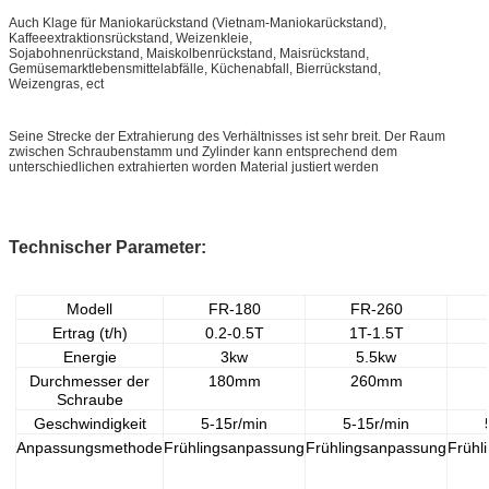
Auch Klage für Maniokarückstand (Vietnam-Maniokarückstand),
Kaffeeextraktionsrückstand, Weizenkleie,
Sojabohnenrückstand, Maiskolbenrückstand, Maisrückstand,
Gemüsemarktlebensmittelabfälle, Küchenabfall, Bierrückstand,
Weizengras, ect
Seine Strecke der Extrahierung des Verhältnisses ist sehr breit. Der Raum
zwischen Schraubenstamm und Zylinder kann entsprechend dem
unterschiedlichen extrahierten worden Material justiert werden
Technischer Parameter:
Modell
FR-180
FR-260
Ertrag (t/h)
0.2-0.5T
1T-1.5T
Energie
3kw
5.5kw
Durchmesser der
180mm
260mm
Schraube
Geschwindigkeit
5-15r/min
5-15r/min
Anpassungsmethode
Frühlingsanpassung
Frühlingsanpassung
Frühl