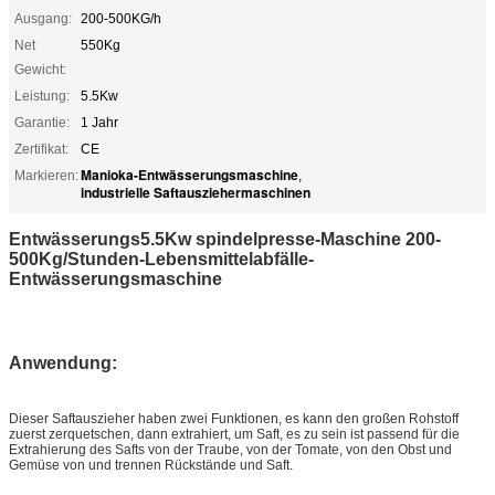
Ausgang:
200-500KG/h
Net
550Kg
Gewicht:
Leistung:
5.5Kw
Garantie:
1 Jahr
Zertifikat:
CE
Manioka-Entwässerungsmaschine
Markieren:
,
industrielle Saftausziehermaschinen
Entwässerungs5.5Kw spindelpresse-Maschine 200-
500Kg/Stunden-Lebensmittelabfälle-
Entwässerungsmaschine
Anwendung:
Dieser Saftauszieher haben zwei Funktionen, es kann den großen Rohstoff
zuerst zerquetschen, dann extrahiert, um Saft, es zu sein ist passend für die
Extrahierung des Safts von der Traube, von der Tomate, von den Obst und
Gemüse von und trennen Rückstände und Saft.