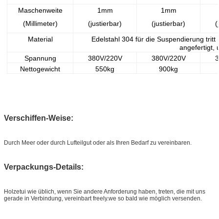
Maschenweite
1mm
1mm
(Millimeter)
(justierbar)
(justierbar)
(
Material
Edelstahl 304 für die Suspendierung trit
angefertigt,
Spannung
380V/220V
380V/220V
3
Nettogewicht
550kg
900kg
Verschiffen-Weise:
Durch Meer oder durch Lufteilgut oder als Ihren Bedarf zu vereinbaren.
Verpackungs-Details:
Holzetui wie üblich, wenn Sie andere Anforderung haben, treten, die mit uns
gerade in Verbindung, vereinbart freely.we so bald wie möglich versenden.