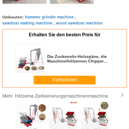
hammer grinder machine
Umbauten:
,
sawdust making machine
wood sawdust machine
,
Erhalten Sie den besten Preis für
Die Zuckerrohr-Holzspäne, die
Maschine/hölzernen Chipper
Schleifer selbst- Sog machen,
entwerfen
Fortsetzen
Hölzerne Zerkleinerungsmaschinenmaschine
Mehr
erne
Niedriger
Hammer-Form-
Große Kapazitäts-
Weißes hö