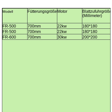
Fütterungsgröße
Motor
Blattzufuhrgröße
Modell
(Millimeter)
FR-500
700mm
22kw
180*180
FR-500
700mm
22kw
180*180
FR-600
700mm
30kw
200*200