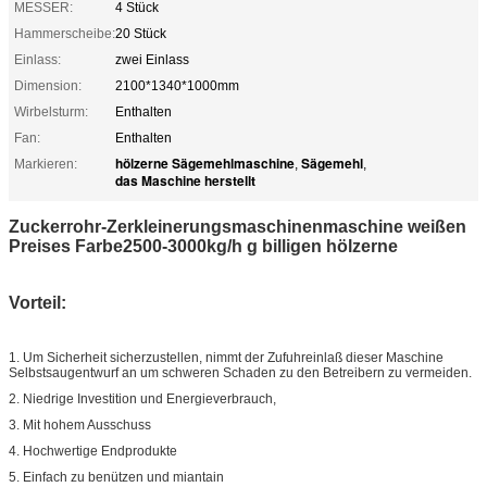
MESSER:
4 Stück
Hammerscheibe:
20 Stück
Einlass:
zwei Einlass
Dimension:
2100*1340*1000mm
Wirbelsturm:
Enthalten
Fan:
Enthalten
hölzerne Sägemehlmaschine
Sägemehl
Markieren:
,
,
das Maschine herstellt
Zuckerrohr-Zerkleinerungsmaschinenmaschine weißen
Preises Farbe2500-3000kg/h g billigen hölzerne
Vorteil:
1.
Um Sicherheit sicherzustellen, nimmt der Zufuhreinlaß dieser Maschine
Selbstsaugentwurf an um schweren Schaden zu den Betreibern zu vermeiden.
2.
Niedrige Investition und Energieverbrauch,
3.
Mit hohem Ausschuss
4.
Hochwertige Endprodukte
5.
Einfach zu benützen und miantain