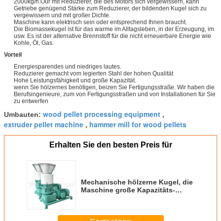
2000kg/h.Our mit Reduzierer, die des Motors sich vergewissern, kann
Getriebe genügend Stärke zum Reduzierer, der bildenden Kugel sich zu
vergewissern und mit großer Dichte.
Maschine kann elektrisch sein oder entsprechend Ihnen braucht.
Die Biomassekugel ist für das warme im Alltagsleben, in der Erzeugung, im
usw. Es ist der alternative Brennstoff für die nicht erneuerbare Energie wie
Kohle, Öl, Gas.
Vorteil
Energiesparendes und niedriges lautes.
Reduzierer gemacht vom legierten Stahl der hohen Qualität
Hohe Leistungsfähigkeit und große Kapazität.
wenn Sie hölzernes benötigen, beizen Sie Fertigungsstraße. Wir haben die
Berufsingenieure, zum von Fertigungsstraßen und von Installationen für Sie
zu entwerfen
wood pellet processing equipment
Umbauten:
,
extruder pellet machine
hammer mill for wood pellets
,
Erhalten Sie den besten Preis für
Mechanische hölzerne Kugel, die
Maschine große Kapazitäts-
Kugel-Hersteller für Kugel-Ofen
macht