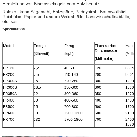
Herstellung von Biomassekugeln vom Holz benutzt
Rohstoff kann Sägemehl, Holzspäne, Paddystroh, Baumwollstiel,
Reishülse, Papier und andere Waldabfälle, Landwirtschaftsabfälle,
etc. sein.
Spezifikation
Modell
Energie
Ertrag
Flach sterben
Masch
Durchmesser.
(Kilowatt)
(kg/h)
(Millim
(Millimeter)
FR120
2,2
40-60
120
650*3
FR200
7,5
110-140
200
960* 5
FR300A
15
220-280
300
1290*
FR300B
18,5
250-300
300
1330* 
FR350A
22
300-360
350
1270*
FR400
30
400-500
400
1400* 
FR500
55
700-800
500
1700* 
FR600
90
1200-1300
600
2100* 
FR700
132
1700-1800
700
2400* 
1870