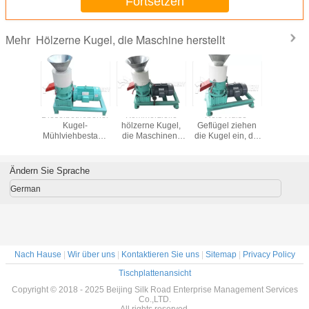
Fortsetzen
Hölzerne Kugel, die Maschine herstellt
Mehr
sparende
Dieselbetriebener
Kommerzielle
Reis-Hülse-
Die Indu
e Kugel,
Kugel-
hölzerne Kugel,
Geflügel ziehen
hölzerne 
schine
Mühlviehbestand
die Maschinen-
die Kugel ein, die
die
s Modell
ziehen Kugel-
Biomasse-
Maschine 200mm
Maschine/v
ugel-
Maschinen-
Brennstoff-Kugel-
herstellt, sterben
Ring ma
gsstraße-
niedrig laute 1-
Maschine herstellt
Durchmesser
sterben Z
Ändern Sie Sprache
 macht
jährige Garantie
CER-ISO-
Kugel-
ein
Bescheinigung
German
Nach Hause
|
Wir über uns
|
Kontaktieren Sie uns
|
Sitemap
|
Privacy Policy
Tischplattenansicht
Copyright © 2018 - 2025 Beijing Silk Road Enterprise Management Services
Co.,LTD.
All rights reserved.